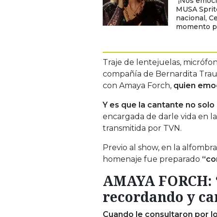
"¡Nos emoc
MUSA Sprite
nacional, C
momento par
Traje de lentejuelas, micróf
compañía de Bernardita Traud
con Amaya Forch,
quien emoc
Y es que la cantante no solo
encargada de darle vida en la 
transmitida por TVN.
Previo al show, en la alfomb
homenaje fue preparado
“co
AMAYA FORCH: “
recordando y ca
Cuando le consultaron por lo