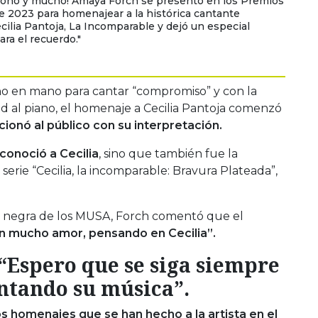
ionó y mucho! Amaya Forch se presentó en los Premios
 2023 para homenajear a la histórica cantante
ecilia Pantoja, La Incomparable y dejó un especial
a el recuerdo."
ono en mano para cantar “compromiso” y con la
 al piano, el homenaje a Cecilia Pantoja comenzó
ionó al público con su interpretación.
 conoció a Cecilia
, sino que también fue la
serie “Cecilia, la incomparable: Bravura Plateada”,
ra negra de los MUSA, Forch comentó que el
n mucho amor, pensando en Cecilia”.
Espero que se siga siempre
ntando su música”.
s homenajes que se han hecho a la artista en el