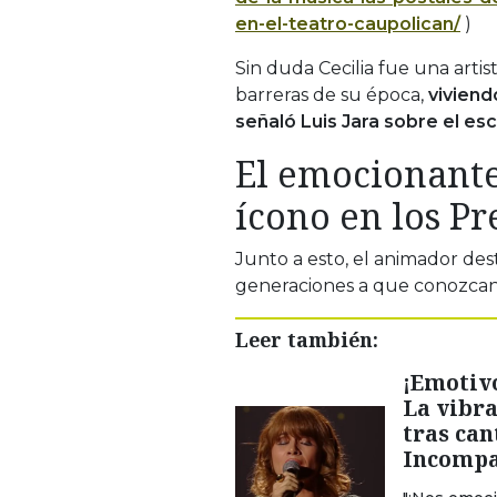
en-el-teatro-caupolican/
)
Sin duda Cecilia fue una artis
barreras de su época,
viviend
señaló Luis Jara sobre el es
El emocionante
ícono en los P
Junto a esto, el animador des
generaciones a que conozcan l
Leer también:
¡Emotiv
La vibr
tras can
Incompa