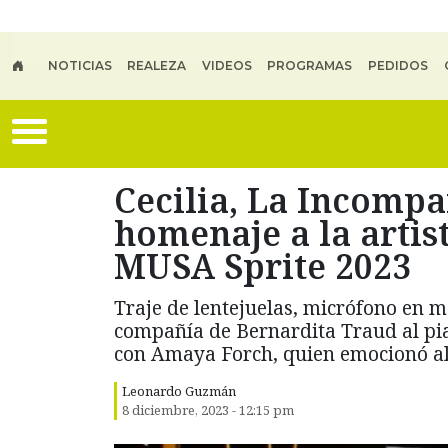
Skip to main content
NOTICIAS
REALEZA
VIDEOS
PROGRAMAS
PEDIDOS
Cecilia, La Incompa
homenaje a la artis
MUSA Sprite 2023
Traje de lentejuelas, micrófono en 
compañía de Bernardita Traud al pia
con Amaya Forch, quien emocionó al 
Leonardo Guzmán
8 diciembre, 2023 - 12:15 pm