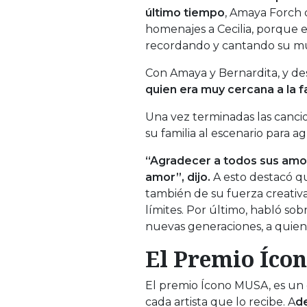
último tiempo
, Amaya Forch d
homenajes a Cecilia, porque 
recordando y cantando su mú
Con Amaya y Bernardita, y de
quien era muy cercana a la f
Una vez terminadas las cancio
su familia al escenario para 
“Agradecer a todos sus amor
amor”, dijo.
A esto destacó qu
también de su fuerza creativa
límites. Por último, habló so
nuevas generaciones, a quie
El Premio Íco
El premio Ícono MUSA, es un 
cada artista que lo recibe. A
d