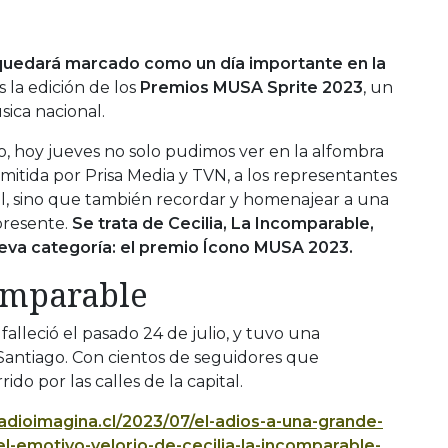
 quedará marcado como un día importante en la
 la edición de los
Premios MUSA Sprite 2023
, un
sica nacional.
o, hoy jueves no solo pudimos ver en la alfombra
mitida por Prisa Media y TVN, a los representantes
al, sino que también recordar y homenajear a una
presente.
Se trata de Cecilia, La Incomparable,
eva categoría: el premio Ícono MUSA 2023.
comparable
lleció el pasado 24 de julio, y tuvo una
Santiago. Con cientos de seguidores que
do por las calles de la capital.
adioimagina.cl/2023/07/el-adios-a-una-grande-
el-emotivo-velorio-de-cecilia-la-incomparable-