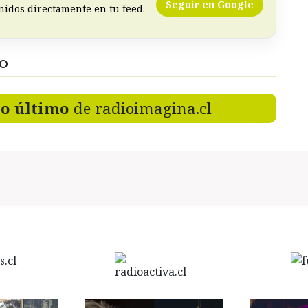
Seguir en Google
nidos directamente en tu feed.
DO
lo último
de radioimagina.cl