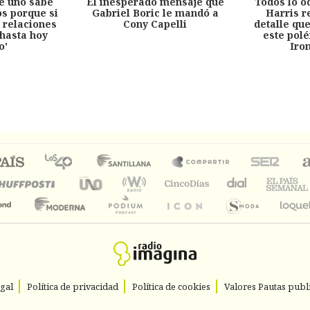
e uno sabe
El inesperado mensaje que
Todos lo o
s porque si
Gabriel Boric le mandó a
Harris r
 relaciones
Cony Capelli
detalle qu
hasta hoy
este pol
o'
Iro
egal
Política de privacidad
Política de cookies
Valores Pautas publi