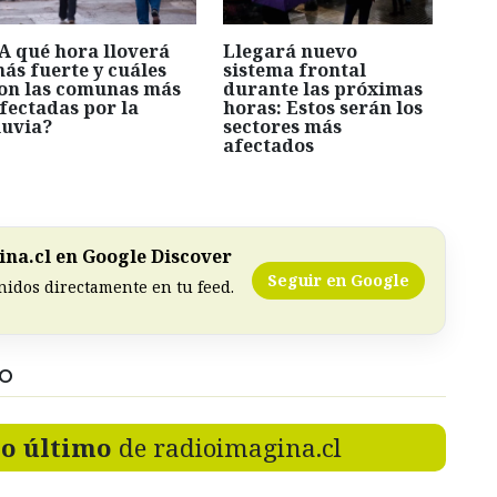
A qué hora lloverá
Llegará nuevo
ás fuerte y cuáles
sistema frontal
on las comunas más
durante las próximas
fectadas por la
horas: Estos serán los
luvia?
sectores más
afectados
na.cl en Google Discover
Seguir en Google
nidos directamente en tu feed.
DO
lo último
de radioimagina.cl