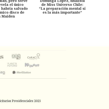
dian, pero Steve
Dominga López, finalista
Desp
evela el único
de Miss Universo Chile:
años, 
e habría salvado
“La preparación mental sí
chil
émico disco de
es la más importante”
capítu
n Maiden
citarias Presidenciales 2025