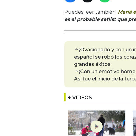
Puedes leer también:
Maná en
es el probable setlist que p
¡Ovacionado y con un ín
español se robó los cora
grandes éxitos
¡Con un emotivo homena
Así fue el inicio de la te
+ VIDEOS