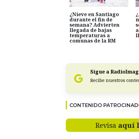
¿Nieve en Santiago
¿
durante el fin de
m
semana? Advierten
s
llegada de bajas
a
temperaturas a
l
comunas de la RM
Sigue a RadioImagi
Recibe nuestros conte
CONTENIDO PATROCINA
Revisa
aquí 