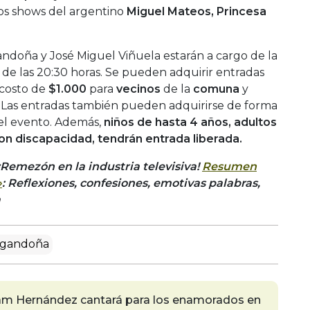
 los shows del argentino
Miguel Mateos, Princesa
doña y José Miguel Viñuela estarán a cargo de la
de las 20:30 horas. Se pueden adquirir entradas
costo de
$1.000
para
vecinos
de la
comuna
y
.
Las entradas también pueden adquirirse de forma
del evento. Además,
niños de hasta 4 años, adultos
n discapacidad, tendrán entrada liberada.
¡Remezón en la industria televisiva!
Resumen
»
: Reflexiones, confesiones, emotivas palabras,
a
rgandoña
riam Hernández cantará para los enamorados en