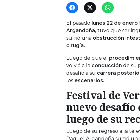
El pasado
lunes 22 de enero
Argandoña,
tuvo que ser ing
sufrió una
obstrucción intest
cirugía.
Luego de que el
procedimie
volvió a la
conducción
de su
desafío a su
carrera posterio
los
escenarios.
Festival de Ver
nuevo desafío
luego de su re
Luego de su regreso a la telev
Raquel Argandoña sumó un nu