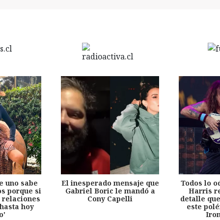
e uno sabe
El inesperado mensaje que
Todos lo o
s porque si
Gabriel Boric le mandó a
Harris r
 relaciones
Cony Capelli
detalle qu
hasta hoy
este pol
o'
Iro