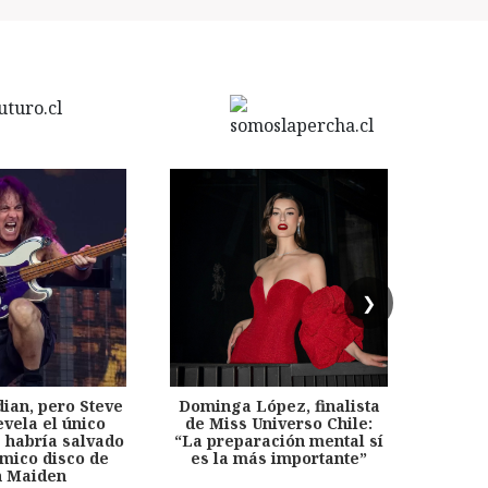
❯
dian, pero Steve
Dominga López, finalista
Desp
evela el único
de Miss Universo Chile:
años, 
e habría salvado
“La preparación mental sí
chil
émico disco de
es la más importante”
capítu
n Maiden