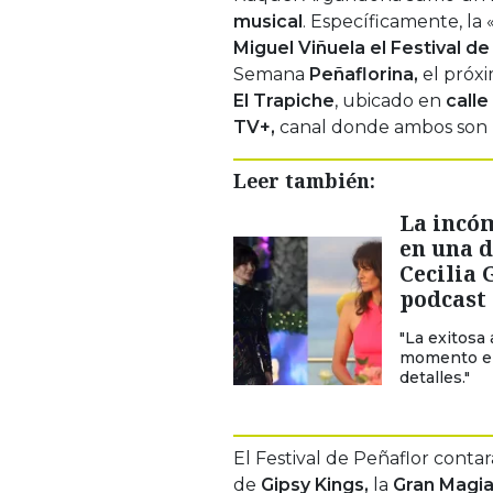
musical
. Específicamente, la 
Miguel Viñuela el Festival d
Semana
Peñaflorina,
el próx
El Trapiche
, ubicado en
calle
TV+,
canal donde ambos son
Leer también:
La incó
en una d
Cecilia 
podcast
"La exitosa
momento en 
detalles."
El Festival de Peñaflor contar
de
Gipsy Kings,
la
Gran Magia