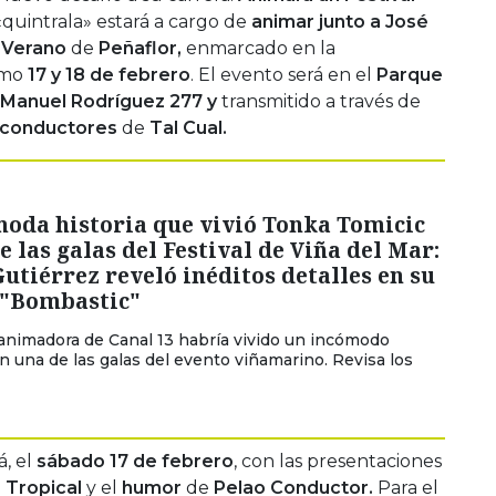
«quintrala» estará a cargo de
animar junto a José
e Verano
de
Peñaflor,
enmarcado en la
imo
17 y 18 de febrero
. El evento será en el
Parque
 Manuel Rodríguez 277 y
transmitido a través de
conductores
de
Tal
Cual.
moda historia que vivió Tonka Tomicic
e las galas del Festival de Viña del Mar:
Gutiérrez reveló inéditos detalles en su
 "Bombastic"
 animadora de Canal 13 habría vivido un incómodo
una de las galas del evento viñamarino. Revisa los
á, el
sábado 17 de febrero
, con las presentaciones
 Tropical
y el
humor
de
Pelao Conductor.
Para el