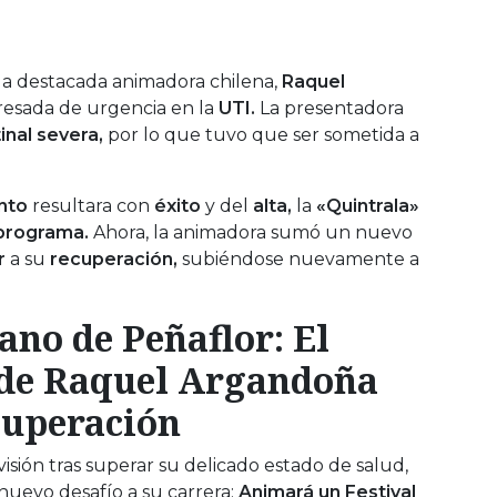
la destacada animadora chilena,
Raquel
resada de urgencia en la
UTI.
La presentadora
inal severa,
por lo que tuvo que ser sometida a
nto
resultara con
éxito
y del
alta,
la
«Quintrala»
programa.
Ahora, la animadora sumó un nuevo
r
a su
recuperación,
subiéndose nuevamente a
ano de Peñaflor: El
 de Raquel Argandoña
cuperación
isión tras superar su delicado estado de salud,
evo desafío a su carrera:
Animará un Festival