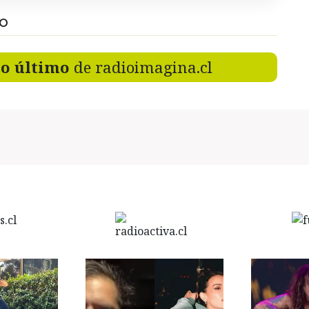
DO
lo último
de radioimagina.cl