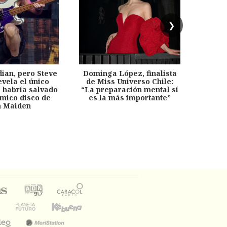
❯
dian, pero Steve
Dominga López, finalista
Desp
evela el único
de Miss Universo Chile:
años, 
e habría salvado
“La preparación mental sí
chil
émico disco de
es la más importante”
capítu
n Maiden