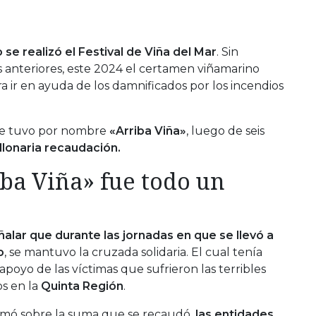
se realizó el Festival de Viña del Mar
. Sin
s anteriores, este 2024 el certamen viñamarino
a ir en ayuda de los damnificados por los incendios
 que tuvo por nombre
«Arriba Viña»
, luego de seis
llonaria recaudación.
a Viña» fue todo un
alar que durante las jornadas en que se llevó a
o
, se mantuvo la cruzada solidaria. El cual tenía
apoyo de las víctimas que sufrieron las terribles
os en la
Quinta Región
.
rmó sobre la suma que se recaudó,
las entidades