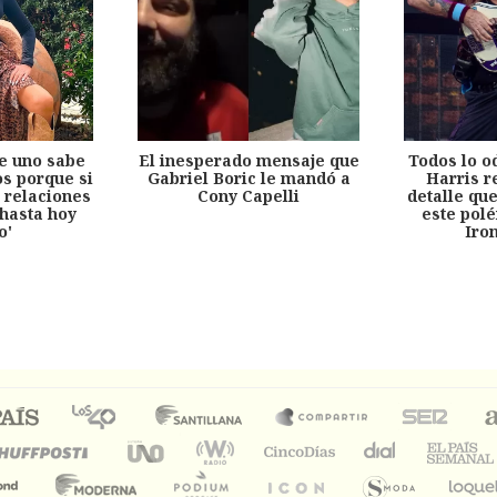
e uno sabe
El inesperado mensaje que
Todos lo o
s porque si
Gabriel Boric le mandó a
Harris r
 relaciones
Cony Capelli
detalle qu
hasta hoy
este pol
o'
Iro