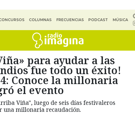
CONCURSOS
COLUMNAS
FRECUENCIAS
PODCAST
MÚSICA
iña» para ayudar a las
endios fue todo un éxito!
24: Conoce la millonaria
gró el evento
iba Viña", luego de seis días festivaleros
r una millonaria recaudación.