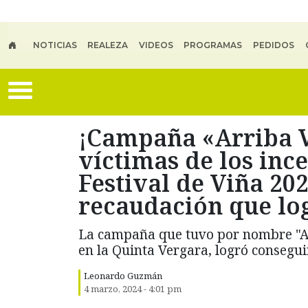
Skip to main content
NOTICIAS
REALEZA
VIDEOS
PROGRAMAS
PEDIDOS
¡Campaña «Arriba V
víctimas de los inc
Festival de Viña 20
recaudación que lo
La campaña que tuvo por nombre "Arr
en la Quinta Vergara, logró consegui
Leonardo Guzmán
4 marzo, 2024 - 4:01 pm