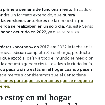
su
primera semana de funcionamiento
. Iniciado el
tendrá un formato extendido, que
durará
 las
versiones anteriores
de la encuesta que
vienda
se realizaban en un solo día.
Así, este Censo
 haber ocurrido en 2022
, ya que se realiza
rácter «acotado» en 2017,
era 2022 la fecha en la
nueva edición completa. Sin embargo, producto
9
que azotó al país y a todo el mundo,
la medición
 la encuesta genera ciertas dudas a la ciudadanía,
ué pasará si no estás en el hogar cuando pasen
pecialmente si consideramos que el Censo tiene
ciones para aquellas personas que se nieguen a
teren.
o estoy en mi hogar