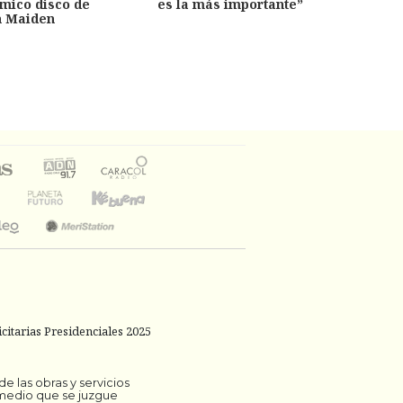
émico disco de
es la más importante”
capítu
n Maiden
citarias Presidenciales 2025
 las obras y servicios
 medio que se juzgue