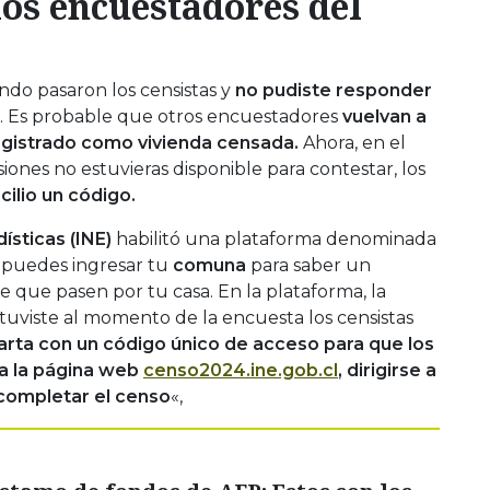
os encuestadores del
ndo pasaron los censistas y
no pudiste responder
s. Es probable que otros encuestadores
vuelvan a
 registrado como vivienda censada.
Ahora, en el
iones no estuvieras disponible para contestar, los
cilio un código.
ísticas (INE)
habilitó una plataforma denominada
 puedes ingresar tu
comuna
para saber un
 que pasen por tu casa. En la plataforma, la
estuviste al momento de la encuesta los censistas
carta con un código único de acceso para que los
a la página web
censo2024.ine.gob.cl
, dirigirse a
 completar el censo
«,