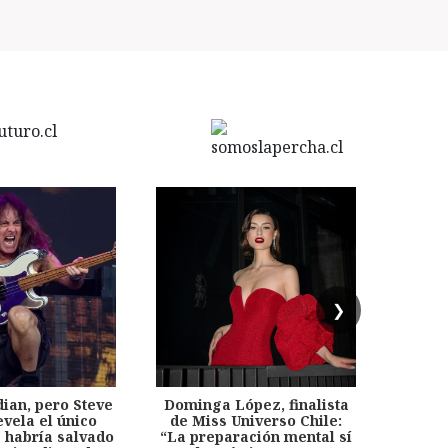
❯
dian, pero Steve
Dominga López, finalista
Desp
evela el único
de Miss Universo Chile:
años, 
e habría salvado
“La preparación mental sí
chil