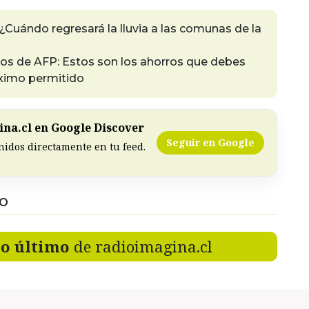
¿Cuándo regresará la lluvia a las comunas de la
s de AFP: Estos son los ahorros que debes
áximo permitido
na.cl en Google Discover
Seguir en Google
nidos directamente en tu feed.
DO
lo último
de radioimagina.cl