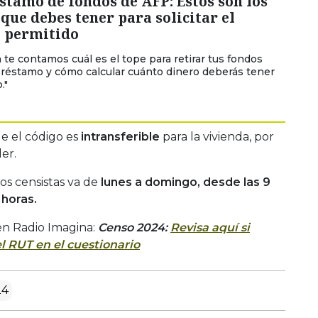
tamo de fondos de AFP: Estos son los
que debes tener para solicitar el
 permitido
 te contamos cuál es el tope para retirar tus fondos
réstamo y cómo calcular cuánto dinero deberás tener
."
e el código es
intransferible
para la vivienda, por
er.
os censistas va de
lunes a domingo, desde las 9
 horas.
en Radio Imagina:
Censo 2024:
Revisa aquí si
l RUT en el cuestionario
24