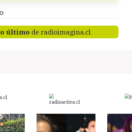
DO
lo último
de radioimagina.cl