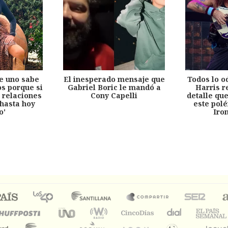
e uno sabe
El inesperado mensaje que
Todos lo o
s porque si
Gabriel Boric le mandó a
Harris r
 relaciones
Cony Capelli
detalle qu
hasta hoy
este pol
o'
Iro