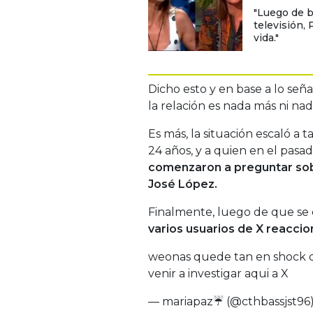
"Luego de br
televisión,
vida."
Dicho esto y en base a lo seña
la relación es nada más ni n
Es más, la situación escaló a
24 años, y a quien en el pasad
comenzaron a preguntar sob
José López.
Finalmente, luego de que se c
varios usuarios de X reaccion
weonas quede tan en shock co
venir a investigar aqui a X
— mariapaz☔ (@cthbassjst96