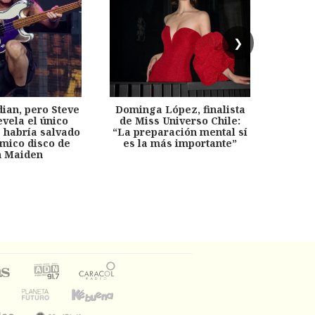
❯
dian, pero Steve
Dominga López, finalista
Desp
evela el único
de Miss Universo Chile:
años, 
e habría salvado
“La preparación mental sí
chil
émico disco de
es la más importante”
capítu
n Maiden