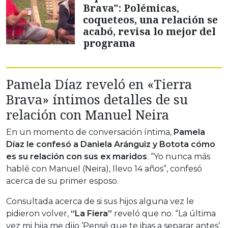
Brava": Polémicas,
coqueteos, una relación se
acabó, revisa lo mejor del
programa
Pamela Díaz reveló en «Tierra
Brava» íntimos detalles de su
relación con Manuel Neira
En un momento de conversación íntima,
Pamela
Díaz le confesó a Daniela Aránguiz y Botota cómo
es su relación con sus ex maridos
. “Yo nunca más
hablé con Manuel (Neira), llevo 14 años”, confesó
acerca de su primer esposo.
Consultada acerca de si sus hijos alguna vez le
pidieron volver,
“La Fiera”
reveló que no. “La última
vez mi hija me dijo ‘Pensé que te ibas a separar antes’.