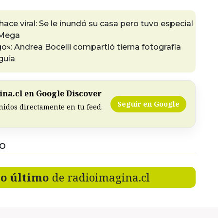
ace viral: Se le inundó su casa pero tuvo especial
 Mega
»: Andrea Bocelli compartió tierna fotografía
guía
na.cl en Google Discover
Seguir en Google
nidos directamente en tu feed.
DO
lo último
de radioimagina.cl