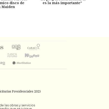
émico disco de
es la más importante”
capítu
n Maiden
citarias Presidenciales 2025
 las obras y servicios
 medio que se juzgue