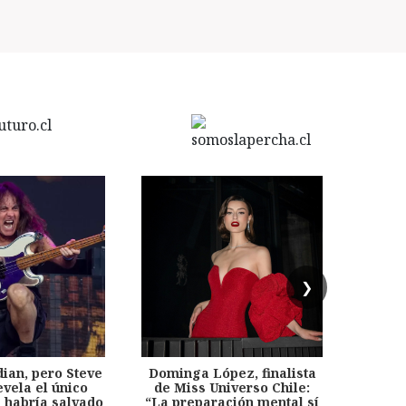
❯
dian, pero Steve
Dominga López, finalista
Desp
evela el único
de Miss Universo Chile:
años, 
e habría salvado
“La preparación mental sí
chil