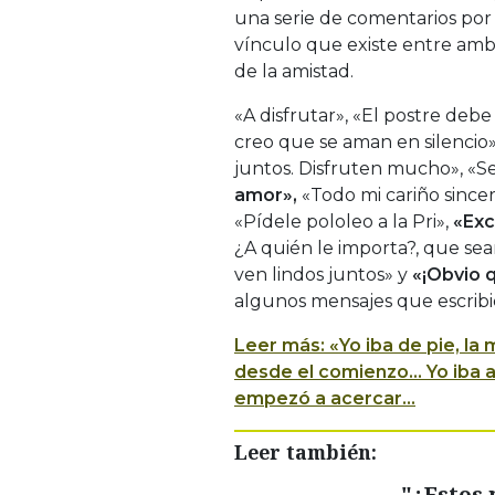
una serie de comentarios por 
vínculo que existe entre ambos
de la amistad.
«A disfrutar», «El postre debe
creo que se aman en silencio
juntos. Disfruten mucho», «Se
amor»,
«Todo mi cariño since
«Pídele pololeo a la Pri»,
«Exc
¿A quién le importa?, que sea
ven lindos juntos» y
«¡Obvio 
algunos mensajes que escribie
Leer más: «Yo iba de pie, la 
desde el comienzo… Yo iba at
empezó a acercar…
Leer también:
"¿Estos 