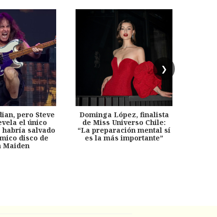
❯
dian, pero Steve
Dominga López, finalista
Desp
evela el único
de Miss Universo Chile:
años, 
e habría salvado
“La preparación mental sí
chil
émico disco de
es la más importante”
capítu
n Maiden