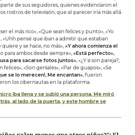
parte de sus seguidores, quienes evidenciaron el
 rostros de televisión, que al parecer iría más allá
 ser el más rico», «Que sean felices y punto», «Yo
», «Uhh pensé que iban a admitir que estaban
 quiere y se hace, no más»,
«Y ahora comienza el
ro para ambos desde siempre»,
«Está perfecto»,
usa para sacarse fotos juntos»
, «¿Y si son pareja?,
n felices», «Son geniales», «Par de guapos», «Se
que se lo merecen!, Me encantan»
, fueron
ron los cibernautas en la plataforma.
micro iba llena y se subió una persona. Me miró
rás, al lado de la puerta, y este hombre se
niños valen menos que otros niños?": El