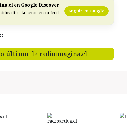
na.cl en Google Discover
Seguir en Google
nidos directamente en tu feed.
DO
lo último
de radioimagina.cl