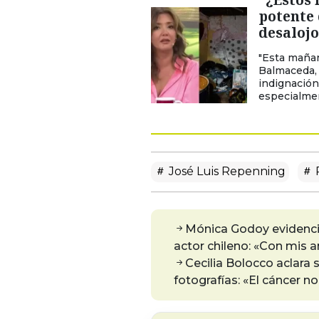
potente 
desalojo
"Esta mañan
Balmaceda, 
indignación
especialmen
José Luis Repenning
P
Mónica Godoy evidenció
actor chileno: «Con mis 
Cecilia Bolocco aclara 
fotografías: «El cáncer n