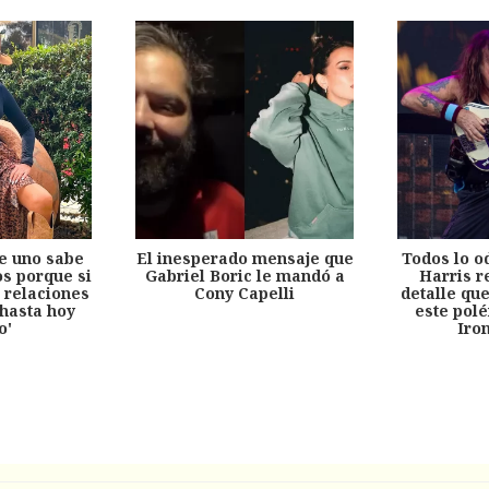
e uno sabe
El inesperado mensaje que
Todos lo o
s porque si
Gabriel Boric le mandó a
Harris r
 relaciones
Cony Capelli
detalle qu
hasta hoy
este pol
o'
Iro