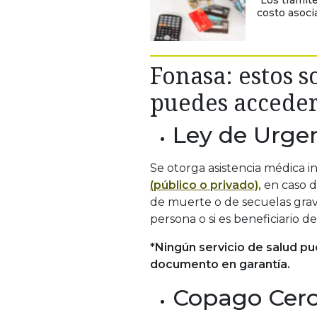
"Los trámit
costo asoci
Fonasa: estos s
puedes accede
Ley de Urge
Se otorga asistencia médica 
(público o privado),
en caso d
de muerte o de secuelas grave
persona o si es beneficiario d
*Ningún servicio de salud pu
documento en garantía.
Copago Cer