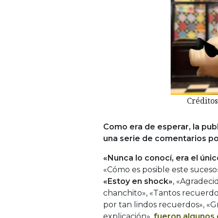
Créditos
Como era de esperar, la publ
una serie de comentarios po
«Nunca lo conocí, era el úni
«Cómo es posible este suces
«Estoy en shock»
, «Agradeci
chanchito», «Tantos recuerdo
por tan lindos recuerdos», «G
explicación»,
fueron algunos 