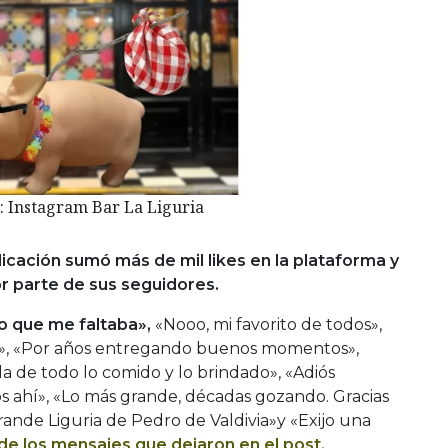
: Instagram Bar La Liguria
icación sumó más de mil likes en la plataforma y
r parte de sus seguidores.
co que me faltaba»,
«Nooo, mi favorito de todos»,
o», «Por años entregando buenos momentos»,
da de todo lo comido y lo brindado», «Adiós
s ahí», «Lo más grande, décadas gozando. Gracias
rande Liguria de Pedro de Valdivia»y «Exijo una
de los mensajes que dejaron en el post.