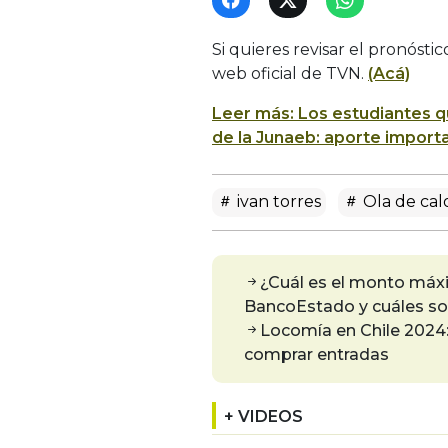
Si quieres revisar el pronósti
web oficial de TVN.
(Acá)
Leer más: Los estudiantes qu
de la Junaeb: aporte importa
ivan torres
Ola de cal
¿Cuál es el monto máx
BancoEstado y cuáles son 
Locomía en Chile 2024:
comprar entradas
+ VIDEOS