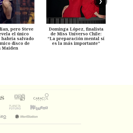
❯
dian, pero Steve
Dominga López, finalista
Desp
evela el único
de Miss Universo Chile:
años, 
e habría salvado
“La preparación mental sí
chil
émico disco de
es la más importante”
capítu
n Maiden