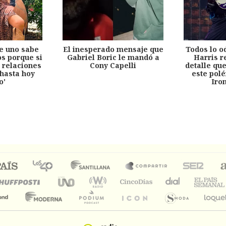
e uno sabe
El inesperado mensaje que
Todos lo o
s porque si
Gabriel Boric le mandó a
Harris r
 relaciones
Cony Capelli
detalle qu
hasta hoy
este pol
o'
Iro