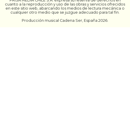
PRISA MEDIA CHILE S.A. expresa su reserva de derechos en
cuanto a la reproducción y uso de las obras y servicios ofrecidos
en este sitio web, abarcando los medios de lectura mecánica o
cualquier otro medio que se juzgue adecuado para tal fin.
Producción musical Cadena Ser, España 2026.