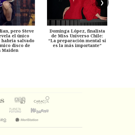
❯
dian, pero Steve
Dominga López, finalista
Desp
evela el único
de Miss Universo Chile:
años, 
e habría salvado
“La preparación mental sí
chil
émico disco de
es la más importante”
capítu
n Maiden