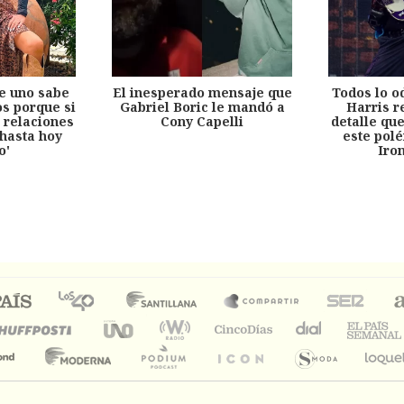
e uno sabe
El inesperado mensaje que
Todos lo o
s porque si
Gabriel Boric le mandó a
Harris r
 relaciones
Cony Capelli
detalle qu
hasta hoy
este pol
o'
Iro