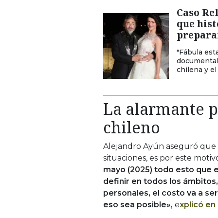
Caso Rel
que hist
preparar
"Fábula esta
documental 
chilena y el
La alarmante pr
chileno
Alejandro Ayún aseguró que
situaciones, es por este moti
mayo (2025) todo esto que e
definir en todos los ámbitos
personales, el costo va a s
eso sea posible»,
e
xplicó en