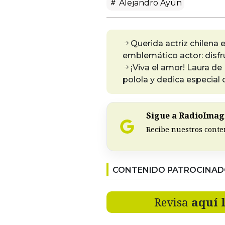
Alejandro Ayún
Querida actriz chilena
emblemático actor: disfr
¡Viva el amor! Laura d
polola y dedica especial 
Sigue a RadioImagi
Recibe nuestros conte
CONTENIDO PATROCINA
Revisa
aquí 