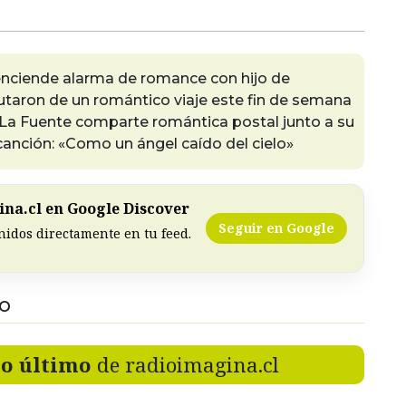
 enciende alarma de romance con hijo de
utaron de un romántico viaje este fin de semana
e La Fuente comparte romántica postal junto a su
canción: «Como un ángel caído del cielo»
na.cl en Google Discover
Seguir en Google
nidos directamente en tu feed.
DO
lo último
de radioimagina.cl