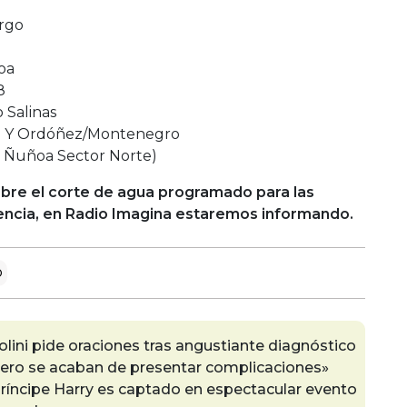
rgo
oa
8
Salinas
lle Y Ordóñez/Montenegro
za Ñuñoa Sector Norte)
sobre el corte de agua programado para las
ncia, en Radio Imagina estaremos informando.
o
lini pide oraciones tras angustiante diagnóstico
pero se acaban de presentar complicaciones»
íncipe Harry es captado en espectacular evento