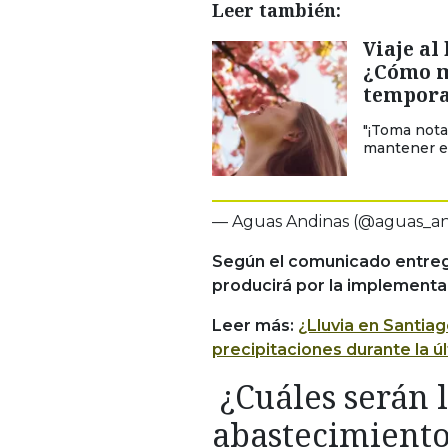
Leer también:
Viaje al
¿Cómo m
tempora
"¡Toma nota
mantener el
— Aguas Andinas (@aguas_an
Según el comunicado entreg
producirá por la implementaci
Leer más:
¿Lluvia en Santiag
precipitaciones durante la 
¿Cuáles serán 
abastecimiento