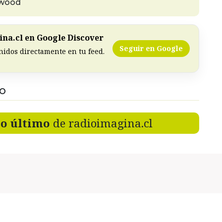
lywood
na.cl en Google Discover
Seguir en Google
nidos directamente en tu feed.
DO
lo último
de radioimagina.cl