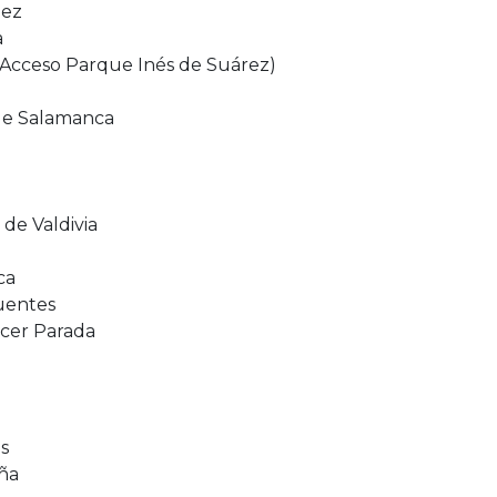
nez
a
 (Acceso Parque Inés de Suárez)
lde Salamanca
de Valdivia
ca
fuentes
ecer Parada
as
aña