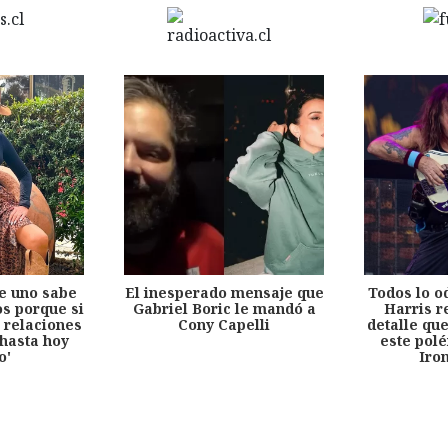
e uno sabe
El inesperado mensaje que
Todos lo o
s porque si
Gabriel Boric le mandó a
Harris r
 relaciones
Cony Capelli
detalle qu
hasta hoy
este pol
o'
Iro