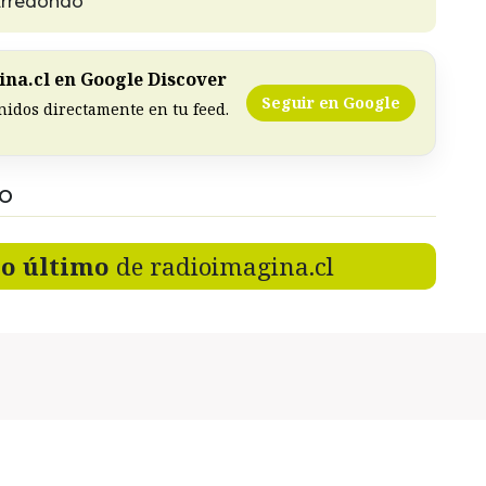
 Arredondo
na.cl en Google Discover
Seguir en Google
nidos directamente en tu feed.
DO
lo último
de radioimagina.cl