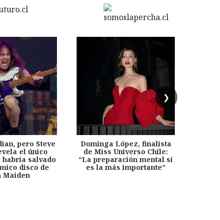
❯
dian, pero Steve
Dominga López, finalista
Desp
evela el único
de Miss Universo Chile:
años, 
e habría salvado
“La preparación mental sí
chil
émico disco de
es la más importante”
capítu
n Maiden