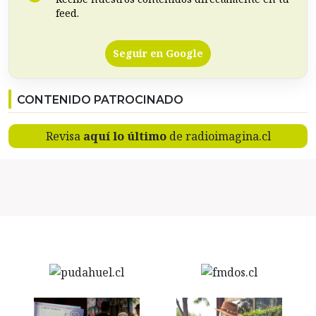
feed.
Seguir en Google
CONTENIDO PATROCINADO
Revisa
aquí lo último
de radioimagina.cl