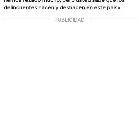
hemos rezado mucho, pero usted sabe que los
delincuentes hacen y deshacen en este país».