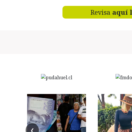
Revisa
aquí 
❮