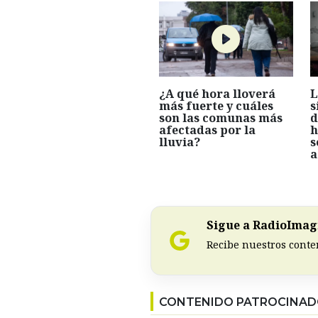
¿A qué hora lloverá
L
más fuerte y cuáles
s
son las comunas más
d
afectadas por la
h
lluvia?
s
a
Sigue a RadioImagi
Recibe nuestros conte
CONTENIDO PATROCINA