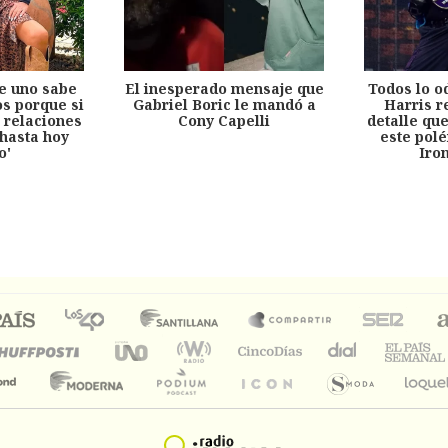
e uno sabe
El inesperado mensaje que
Todos lo o
s porque si
Gabriel Boric le mandó a
Harris r
 relaciones
Cony Capelli
detalle qu
hasta hoy
este pol
o'
Iro