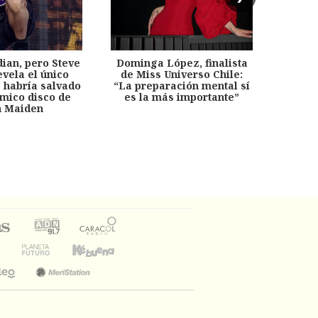
dian, pero Steve
Dominga López, finalista
Desp
evela el único
de Miss Universo Chile:
años, 
e habría salvado
“La preparación mental sí
chil
émico disco de
es la más importante”
capítu
n Maiden