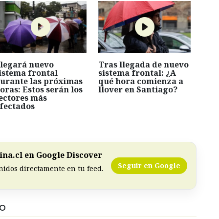
legará nuevo
Tras llegada de nuevo
istema frontal
sistema frontal: ¿A
urante las próximas
qué hora comienza a
oras: Estos serán los
llover en Santiago?
ectores más
fectados
na.cl en Google Discover
Seguir en Google
nidos directamente en tu feed.
DO