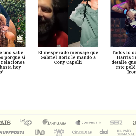
e uno sabe
El inesperado mensaje que
Todos lo o
s porque si
Gabriel Boric le mandó a
Harris r
 relaciones
Cony Capelli
detalle qu
hasta hoy
este pol
o'
Iro