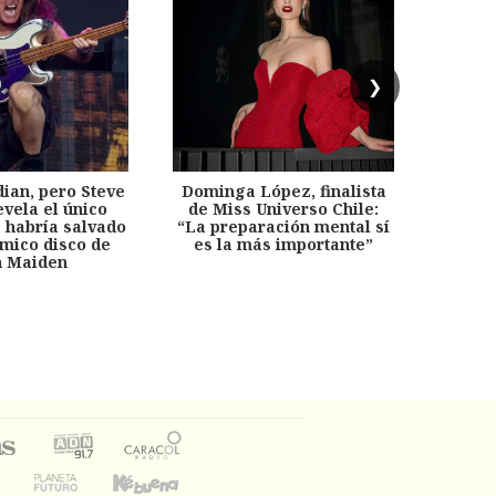
❯
dian, pero Steve
Dominga López, finalista
Desp
evela el único
de Miss Universo Chile:
años, 
e habría salvado
“La preparación mental sí
chil
émico disco de
es la más importante”
capítu
n Maiden