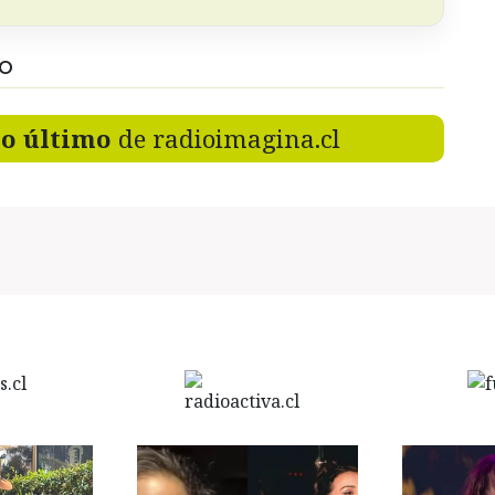
DO
lo último
de radioimagina.cl