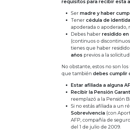
requisitos para recibir esta
Ser
madre y haber cumpl
Tener
cédula de identid
apoderada o apoderado, n
Debes haber
residido en
(continuos o discontinuo
tienes que haber residid
años
previos a la solicitud
No obstante, estos no son los 
que también
debes cumplir c
Estar afiliada a alguna A
Recibir la Pensión Garant
reemplazó a la Pensión Bá
Si no estás afiliada a un 
Sobrevivencia
(con Aport
AFP, compañía de seguros o
del 1 de julio de 2009.