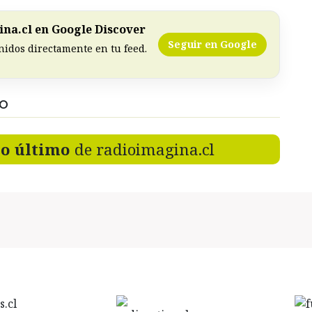
na.cl en Google Discover
Seguir en Google
nidos directamente en tu feed.
DO
lo último
de radioimagina.cl