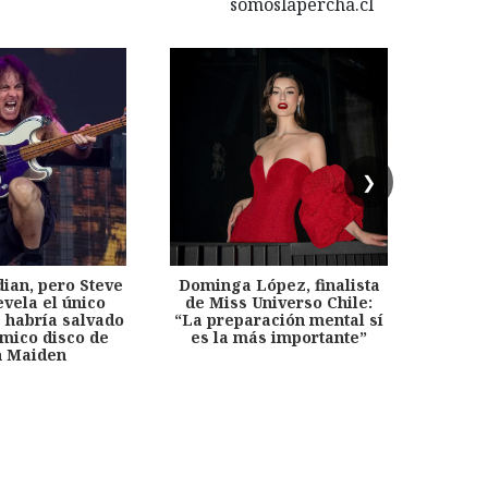
❯
dian, pero Steve
Dominga López, finalista
Desp
evela el único
de Miss Universo Chile:
años, 
e habría salvado
“La preparación mental sí
chil
émico disco de
es la más importante”
capítu
n Maiden