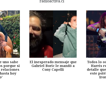
e uno sabe
El inesperado mensaje que
Todos lo o
s porque si
Gabriel Boric le mandó a
Harris r
 relaciones
Cony Capelli
detalle qu
hasta hoy
este pol
o'
Iro