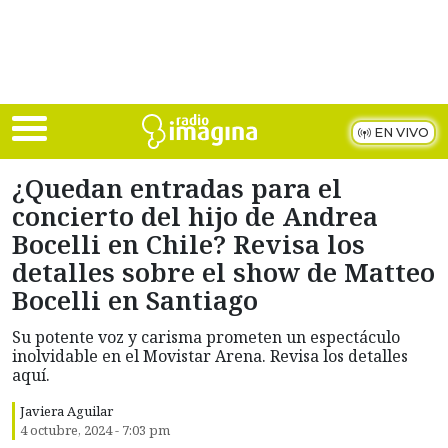
Skip to main content
EN VIVO
¿Quedan entradas para el
concierto del hijo de Andrea
Bocelli en Chile? Revisa los
detalles sobre el show de Matteo
Bocelli en Santiago
Su potente voz y carisma prometen un espectáculo
inolvidable en el Movistar Arena. Revisa los detalles
aquí.
Javiera Aguilar
4 octubre, 2024 - 7:03 pm