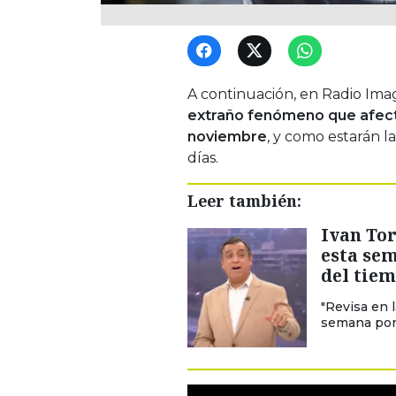
A continuación, en Radio Ima
extraño fenómeno que afect
noviembre
, y como estarán l
días.
Leer también:
Ivan Tor
esta sem
del tie
"Revisa en l
semana por 