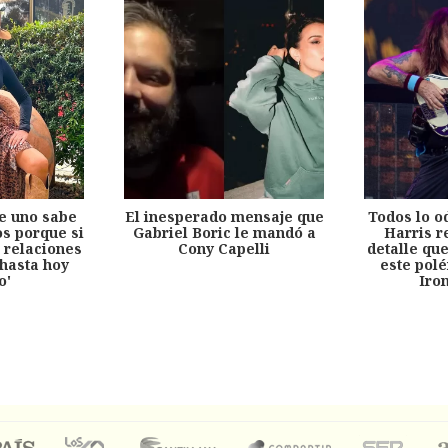
e uno sabe
El inesperado mensaje que
Todos lo o
s porque si
Gabriel Boric le mandó a
Harris r
 relaciones
Cony Capelli
detalle qu
hasta hoy
este pol
o'
Iro