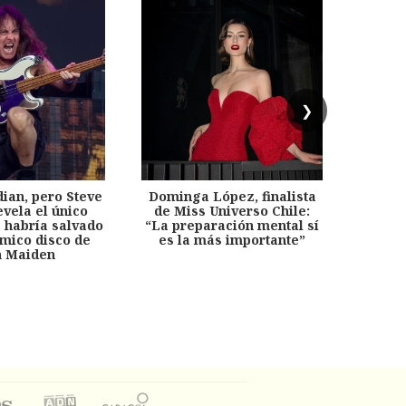
❯
dian, pero Steve
Dominga López, finalista
Desp
evela el único
de Miss Universo Chile:
años, 
e habría salvado
“La preparación mental sí
chil
émico disco de
es la más importante”
capítu
n Maiden