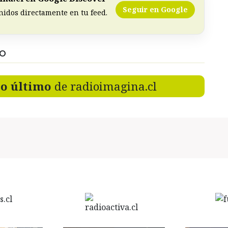
Seguir en Google
nidos directamente en tu feed.
DO
lo último
de radioimagina.cl