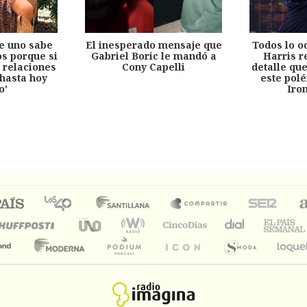
e uno sabe
El inesperado mensaje que
Todos lo o
s porque si
Gabriel Boric le mandó a
Harris r
 relaciones
Cony Capelli
detalle qu
hasta hoy
este pol
o'
Iro