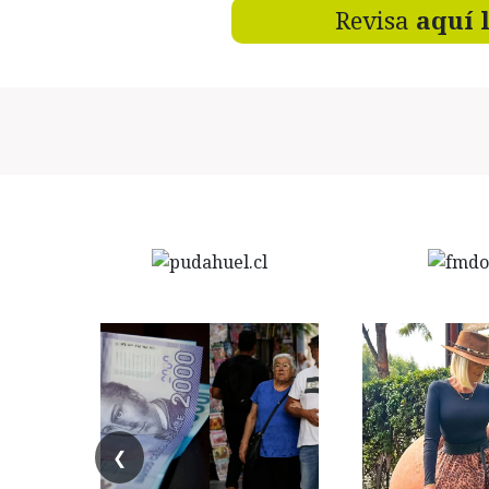
Revisa
aquí 
❮