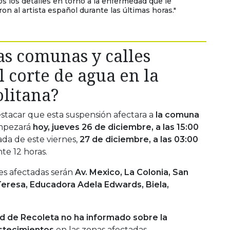
os los detalles en torno a la enfermedad que le
on al artista español durante las últimas horas."
as comunas y calles
l corte de agua en la
litana?
tacar que esta suspensión afectara a
la comuna
empezará
hoy, jueves 26 de diciembre, a las 15:00
da de este viernes,
27 de diciembre, a las 03:00
e 12 horas.
es afectadas serán
Av. Mexico, La Colonia, San
 Teresa, Educadora Adela Edwards, Biela,
ad de Recoleta no ha informado sobre la
stecimientos
en las zonas afectadas.