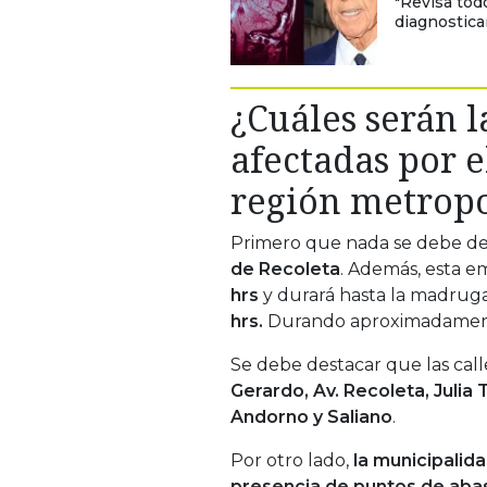
"Revisa tod
diagnosticar
¿Cuáles serán l
afectadas por e
región metropo
Primero que nada se debe des
de Recoleta
. Además, esta 
hrs
y durará hasta la madruga
hrs.
Durando aproximadament
Se debe destacar que las call
Gerardo, Av. Recoleta, Julia
Andorno y Saliano
.
Por otro lado,
la municipalid
presencia de puntos de aba