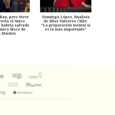
dian, pero Steve
Dominga López, finalista
Desp
evela el único
de Miss Universo Chile:
años, 
e habría salvado
“La preparación mental sí
chil
émico disco de
es la más importante”
capítu
n Maiden