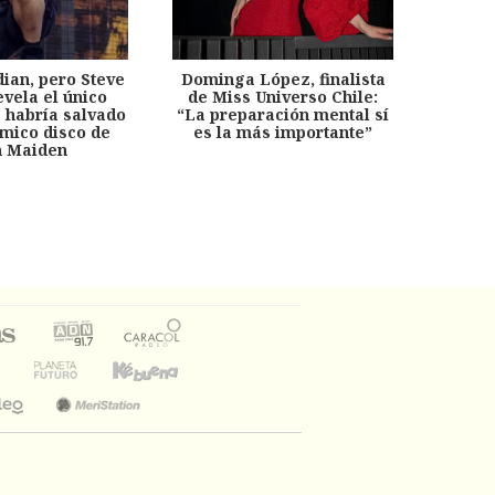
dian, pero Steve
Dominga López, finalista
Desp
evela el único
de Miss Universo Chile:
años, 
e habría salvado
“La preparación mental sí
chil
émico disco de
es la más importante”
capítu
n Maiden