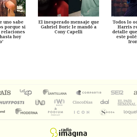
e uno sabe
El inesperado mensaje que
Todos lo o
s porque si
Gabriel Boric le mandó a
Harris r
 relaciones
Cony Capelli
detalle qu
hasta hoy
este pol
o'
Iro