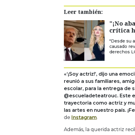
Leer también:
"¡No ab
crítica 
"Desde su a
causado revu
derechos L
«‘¡Soy actriz!’, dijo una emo
reunió a sus familiares, ami
escolar, para la entrega de s
@escueladeteatrouc. Este e
trayectoria como actriz y muj
las artes en nuestro país. ¡F
de
Instagram
.
Además, la querida actriz rec