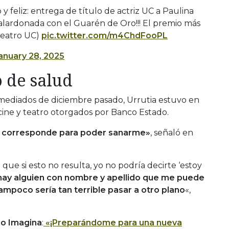
eliz: entrega de título de actriz UC a Paulina
alardonada con el Guarén de Oro!!! El premio más
teatro UC)
pic.twitter.com/m4ChdFooPL
anuary 28, 2025
o de salud
ediados de diciembre pasado, Urrutia estuvo en
cine y teatro otorgados por Banco Estado.
e corresponde para poder sanarme»
, señaló en
que si esto no resulta, yo no podría decirte ‘estoy
hay alguien con nombre y apellido que me puede
mpoco sería tan terrible pasar a otro plano
«,
o Imagina
:
«¡Preparándome para una nueva