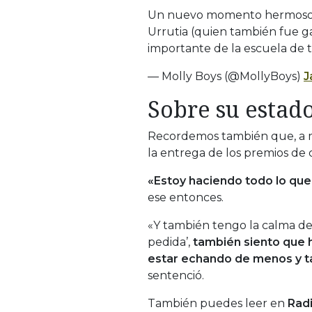
Un nuevo momento hermoso y f
Urrutia (quien también fue g
importante de la escuela de 
— Molly Boys (@MollyBoys)
J
Sobre su estad
Recordemos también que, a m
la entrega de los premios de 
«Estoy haciendo todo lo qu
ese entonces.
«Y también tengo la calma de 
pedida’,
también siento que 
estar echando de menos y ta
sentenció.
También puedes leer en
Radi