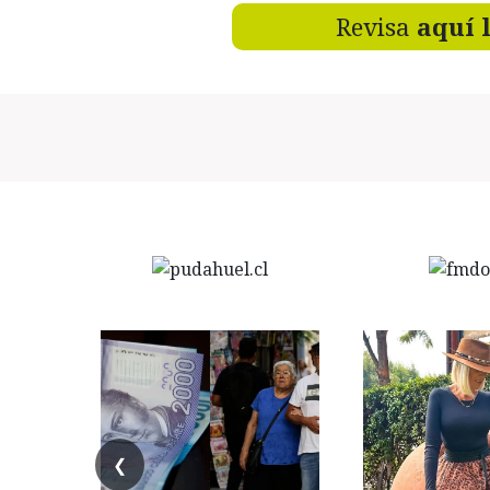
Revisa
aquí 
❮