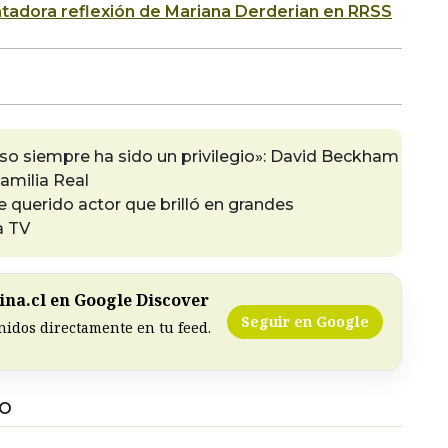
entadora reflexión de Mariana Derderian en RRSS
eso siempre ha sido un privilegio»: David Beckham
Familia Real
querido actor que brilló en grandes
la TV
na.cl en Google Discover
Seguir en Google
nidos directamente en tu feed.
DO