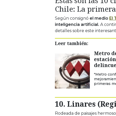
Estas son las 10 
Chile: La primera
Según consignó
el medio
El 
inteligencia artificial.
A conti
detalles sobre este interesan
Leer también:
Metro de
estación
delincue
"Metro con
mejoramient
primeras me
10. Linares (Reg
Rodeada de paisajes hermosos