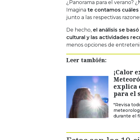
¿Panorama para el verano? ¿N
Imagina
te contamos cuáles 
junto a las respectivas razon
De hecho,
el análisis se bas
cultural y las actividades rec
menos opciones de entreteni
Leer también:
¡Calor 
Meteoró
explica 
para el 
"Revisa tod
meteorologí
durante el 