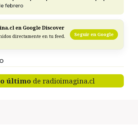
e febrero
na.cl en Google Discover
Seguir en Google
nidos directamente en tu feed.
DO
lo último
de radioimagina.cl