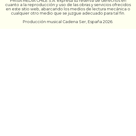
PRISA MEDIA CHILE S.A. expresa su reserva de derechos en
cuanto a la reproducción y uso de las obras y servicios ofrecidos
en este sitio web, abarcando los medios de lectura mecánica o
cualquier otro medio que se juzgue adecuado para tal fin.
Producción musical Cadena Ser, España 2026.