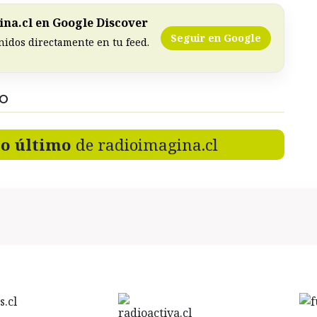
na.cl en Google Discover
Seguir en Google
nidos directamente en tu feed.
DO
lo último
de radioimagina.cl