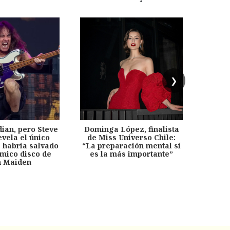
❯
dian, pero Steve
Dominga López, finalista
Desp
evela el único
de Miss Universo Chile:
años, 
e habría salvado
“La preparación mental sí
chil
émico disco de
es la más importante”
capítu
n Maiden