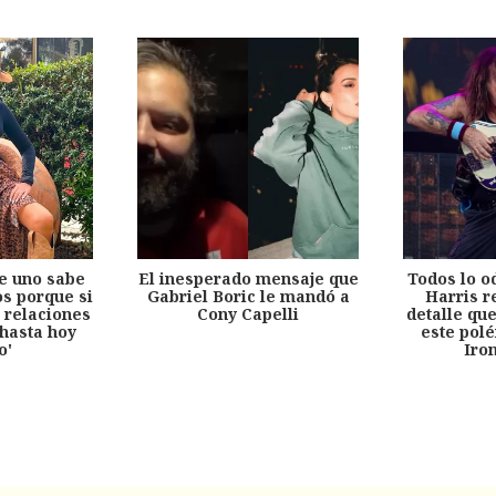
e uno sabe
El inesperado mensaje que
Todos lo o
s porque si
Gabriel Boric le mandó a
Harris r
 relaciones
Cony Capelli
detalle qu
hasta hoy
este pol
o'
Iro