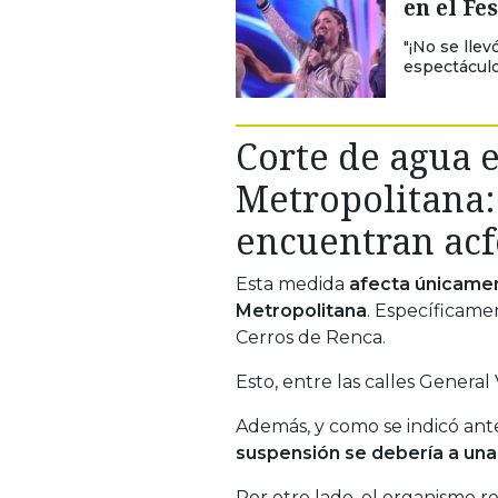
en el Fe
"¡No se llev
espectáculo
Corte de agua 
Metropolitana:
encuentran acf
Esta medida
afecta únicamen
Metropolitana
. Específicame
Cerros de Renca.
Esto, entre las calles General
Además, y como se indicó ant
suspensión se debería a una f
Por otro lado, el organismo r