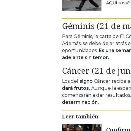
AQUÍ a qué 
Géminis (21 de ma
Para Géminis, la carta de El C
Además, se debe dejar atrás el
oportunidades.
Es una seman
adelante sin temor.
Cáncer (21 de juni
Los del
signo
Cáncer recibe el
dará frutos.
Aunque la espera
comenzarán a dar resultados.
determinación.
Leer también:
Confirma