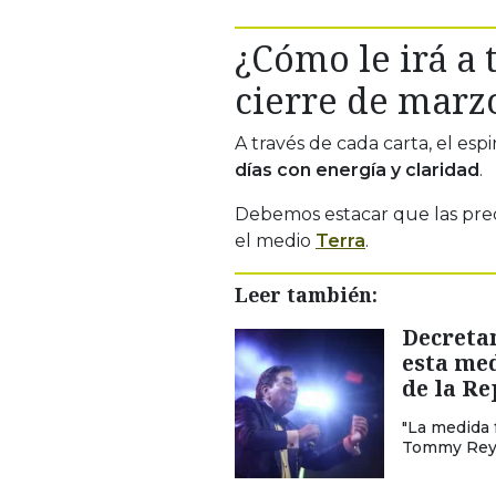
¿Cómo le irá a 
cierre de marz
A través de cada carta, el espir
días con energía y claridad
.
Debemos estacar que las pre
el medio
Terra
.
Leer también:
Decretan
esta me
de la Re
"La medida 
Tommy Rey, 