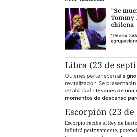
"Se mue
Tommy R
chilena
"Revisa todo
agrupacione
Libra (23 de sept
Quienes pertenecen al
signo
revitalización. Se presentar
estabilidad.
Después de una e
momentos de descanso para
Escorpión (23 de
Escorpio recibe el Rey de bast
influirá positivamente, potenc