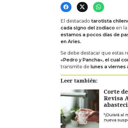
El destacado
tarotista chile
cada signo del zodiaco
en la
estamos a pocos días de pasa
en Aries.
Se debe destacar que estas r
«Pedro y Pancha», el cual c
transmite de
lunes a viernes
Leer también:
Corte de
Revisa 
abastec
"¡Durará al 
nueva suspe