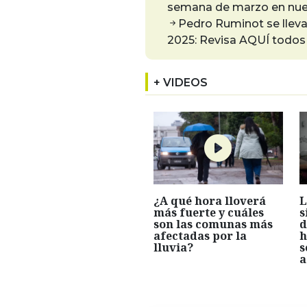
semana de marzo en nue
Pedro Ruminot se lleva 
2025: Revisa AQUÍ todos 
+ VIDEOS
¿A qué hora lloverá
L
más fuerte y cuáles
s
son las comunas más
d
afectadas por la
h
lluvia?
s
a