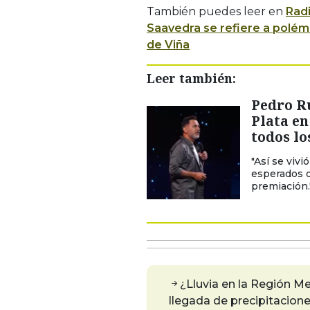
También puedes leer en
Radi
Saavedra se refiere a polém
de Viña
Leer también:
Pedro Ru
Plata en
todos lo
"Así se viv
esperados d
premiación.
¿Lluvia en la Región 
llegada de precipitacione