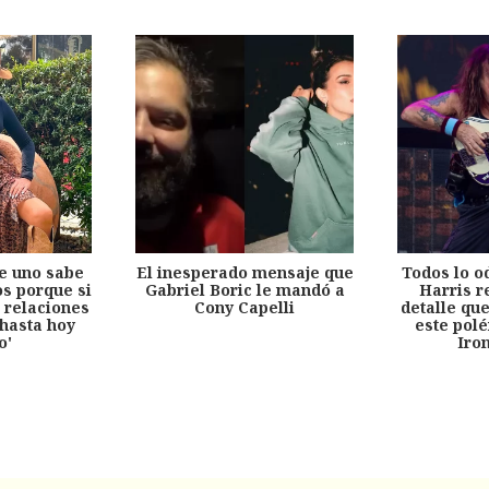
e uno sabe
El inesperado mensaje que
Todos lo o
s porque si
Gabriel Boric le mandó a
Harris r
 relaciones
Cony Capelli
detalle qu
hasta hoy
este pol
o'
Iro