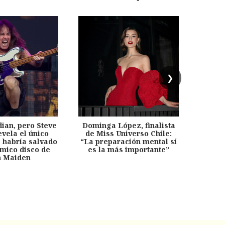
❯
dian, pero Steve
Dominga López, finalista
Desp
evela el único
de Miss Universo Chile:
años, 
e habría salvado
“La preparación mental sí
chil
émico disco de
es la más importante”
capítu
n Maiden