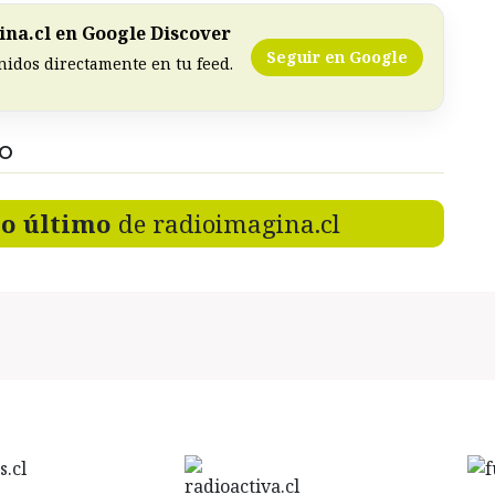
na.cl en Google Discover
Seguir en Google
nidos directamente en tu feed.
DO
lo último
de radioimagina.cl