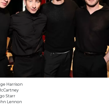
ge Harrison
cCartney
o Starr
ohn Lennon