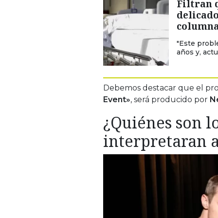
Filtran 
delicado
columna
"Este probl
años y, actu
Debemos destacar que el pro
Event»
, será producido por
N
¿Quiénes son l
interpretaran 