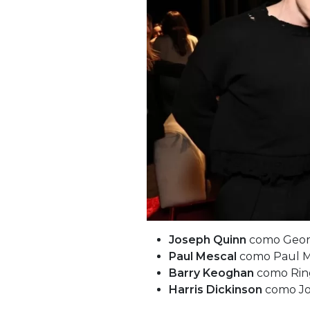
J
oseph Quinn
como Geor
Paul Mescal
como Paul M
Barry Keoghan
como Ring
Harris Dickinson
como J