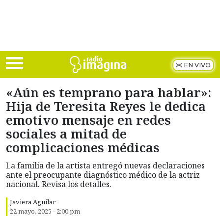
Skip to main content
EN VIVO
«Aún es temprano para hablar»:
Hija de Teresita Reyes le dedica
emotivo mensaje en redes
sociales a mitad de
complicaciones médicas
La familia de la artista entregó nuevas declaraciones
ante el preocupante diagnóstico médico de la actriz
nacional. Revisa los detalles.
Javiera Aguilar
22 mayo, 2025 - 2:00 pm