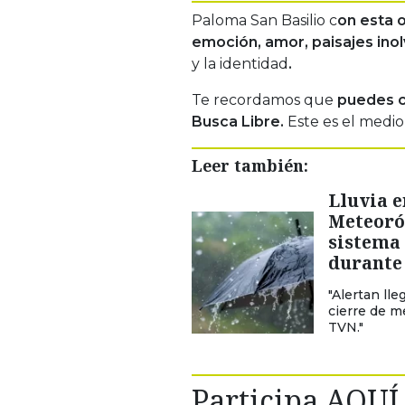
Paloma San Basilio c
on esta o
emoción, amor, paisajes inol
y la identidad
.
Te recordamos que
puedes c
Busca Libre.
Este es el medio
Leer también:
Lluvia e
Meteoró
sistema 
durante
"Alertan lle
cierre de m
TVN."
Participa AQUÍ 