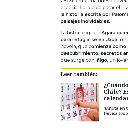
¿Buscando una nueva novela 
especial libro para pasar el i
la historia escrita por Palom
paisajes inolvidables.
La historia sigue a
Agará quien
para refugiarse en Uxoa,
un c
novela, que c
omienza como u
descubrimiento, secretos a
que surge con
Iñigo
, un jove
Leer también:
¿Cuándo 
Chile? E
calenda
"¡Anota en 
Revisa todo