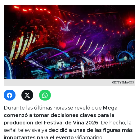
GETTY IMAGES
Durante las últimas horas se reveló que
Mega
comenzó a tomar decisiones claves para la
producción del Festival de Viña 2026.
De hecho, la
señal televisiva ya
decidió a unas de las figuras más
importantes para el evento
viñamarino.