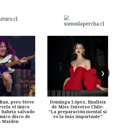
❯
dian, pero Steve
Dominga López, finalista
Desp
evela el único
de Miss Universo Chile:
años, 
e habría salvado
“La preparación mental sí
chil
émico disco de
es la más importante”
capítu
n Maiden