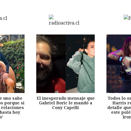
e uno sabe
El inesperado mensaje que
Todos lo o
s porque si
Gabriel Boric le mandó a
Harris r
 relaciones
Cony Capelli
detalle qu
hasta hoy
este pol
o'
Iro