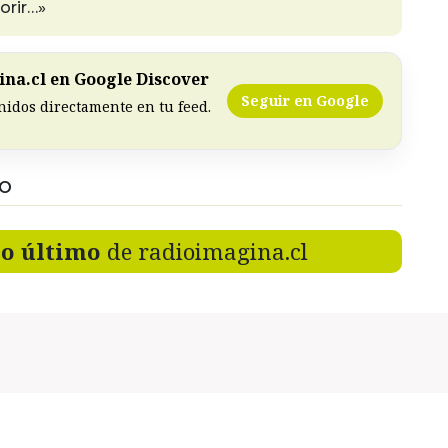
orir…»
na.cl en Google Discover
Seguir en Google
nidos directamente en tu feed.
DO
lo último
de radioimagina.cl