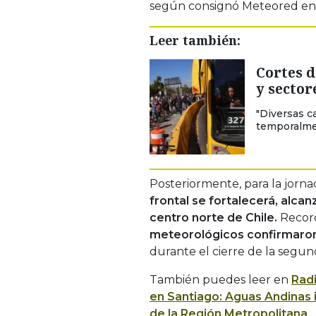
según consignó Meteored en
Leer también:
Cortes d
y sector
"Diversas c
temporalmen
Posteriormente, para la jornad
frontal se fortalecerá, alca
centro norte de Chile.
Reco
meteorológicos confirmaron l
durante el cierre de la segu
También puedes leer en
Rad
en Santiago: Aguas Andinas
de la Región Metropolitana