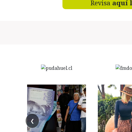
Revisa
aquí 
❮