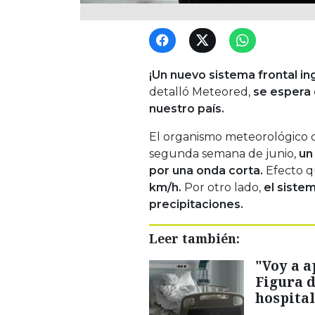
¡Un nuevo sistema frontal ing
detalló Meteored,
se espera q
nuestro país.
El organismo meteorológico de
segunda semana de junio,
un
por una onda corta.
Efecto q
km/h.
Por otro lado,
el sistem
precipitaciones.
Leer también:
"Voy a a
Figura 
hospital