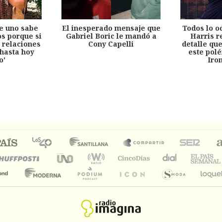
e uno sabe
El inesperado mensaje que
Todos lo o
s porque si
Gabriel Boric le mandó a
Harris r
 relaciones
Cony Capelli
detalle qu
hasta hoy
este pol
o'
Iro