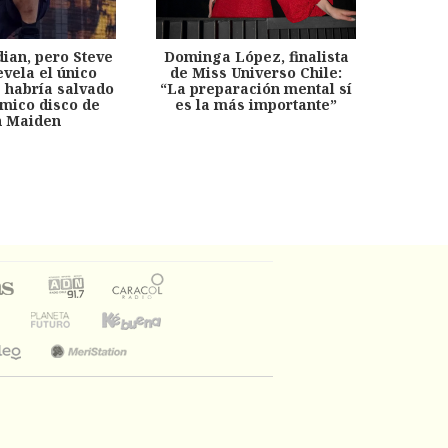
dian, pero Steve
Dominga López, finalista
Desp
evela el único
de Miss Universo Chile:
años, 
e habría salvado
“La preparación mental sí
chil
émico disco de
es la más importante”
capítu
n Maiden