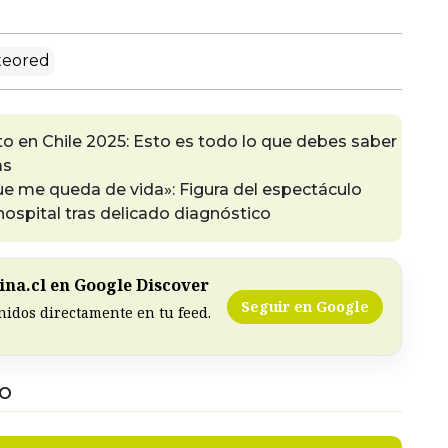
eored
to en Chile 2025: Esto es todo lo que debes saber
as
ue me queda de vida»: Figura del espectáculo
ospital tras delicado diagnóstico
na.cl en Google Discover
Seguir en Google
nidos directamente en tu feed.
DO