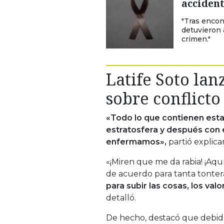
acciden
"Tras encont
detuvieron 
crimen."
Latife Soto lan
sobre conflicto
«Todo lo que contienen estas
estratosfera y después con e
enfermamos»,
partió explican
«¡Miren que me da rabia! ¡Aquí
de acuerdo para tanta tonter
para subir las cosas, los valo
detalló.
De hecho, destacó que debido