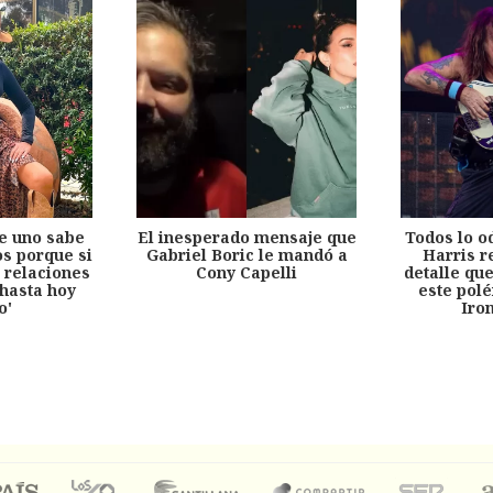
e uno sabe
El inesperado mensaje que
Todos lo o
s porque si
Gabriel Boric le mandó a
Harris r
 relaciones
Cony Capelli
detalle qu
hasta hoy
este pol
o'
Iro