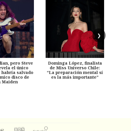
❯
dian, pero Steve
Dominga López, finalista
Desp
evela el único
de Miss Universo Chile:
años, 
e habría salvado
“La preparación mental sí
chil
émico disco de
es la más importante”
capítu
n Maiden