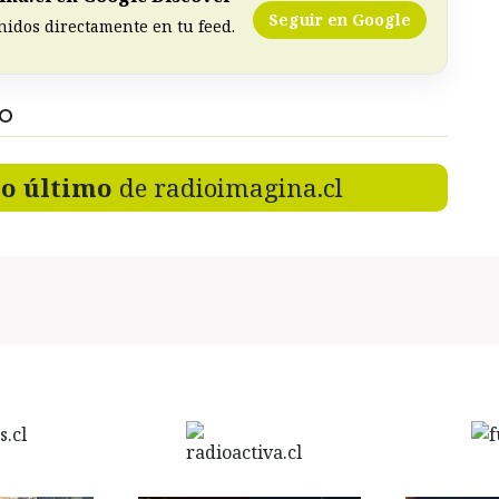
Seguir en Google
nidos directamente en tu feed.
DO
lo último
de radioimagina.cl