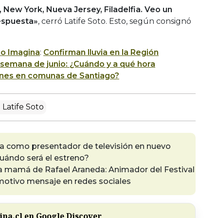
New York, Nueva Jersey, Filadelfia. Veo un
espuesta»
, cerró Latife Soto. Esto, según consignó
io Imagina
:
Confirman lluvia en la Región
 semana de junio: ¿Cuándo y a qué hora
ones en comunas de Santiago?
 Latife Soto
a como presentador de televisión en nuevo
uándo será el estreno?
a mamá de Rafael Araneda: Animador del Festival
motivo mensaje en redes sociales
na.cl en Google Discover