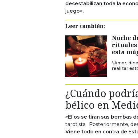
desestabilizan toda la econ
juego».
Leer también:
Noche de
rituales
esta má
"¡Amor, din
realizar es
¿Cuándo podría
bélico en Medi
«Ellos se tiran sus bombas d
tarotista. Posteriormente, d
Viene todo en contra de Es