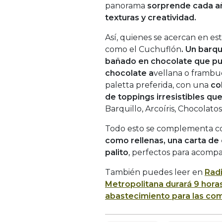
panorama
sorprende cada añ
texturas y creatividad.
Así, quienes se acercan en e
como el Cuchuflón
. Un barqu
bañado en chocolate que pue
chocolate a
vellana o frambue
paletta preferida, con una
co
de toppings irresistibles qu
Barquillo, Arcoíris, Chocolato
Todo esto se complementa 
como rellenas, una carta de 
palito
, perfectos para acompa
También puedes leer en
Rad
Metropolitana durará 9 hora
abastecimiento para las co