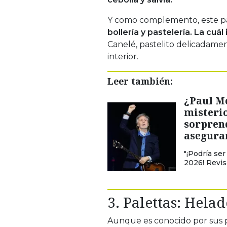
Y como complemento, este 
bollería y pastelería. La cuá
Canelé, pastelito delicadam
interior.
Leer también:
¿Paul Mc
misterio
sorprend
asegurar
"¡Podría se
2026! Revis
3. Palettas: Hela
Aunque es conocido por sus p