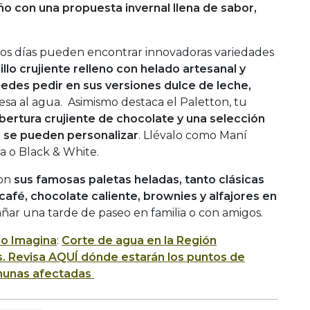
o con una propuesta invernal llena de sabor,
stos días pueden encontrar innovadoras variedades
illo crujiente relleno con helado artesanal y
des pedir en sus versiones dulce de leche,
sa al agua. Asimismo destaca el Paletton, tu
bertura crujiente de chocolate y una selección
e se pueden personalizar
. Llévalo como Maní
sa o Black & White.
con
sus famosas paletas heladas, tanto clásicas
café, chocolate caliente, brownies y alfajores en
ñar una tarde de paseo en familia o con amigos.
io Imagina
:
Corte de agua en la Región
s. Revisa AQUÍ dónde estarán los puntos de
munas afectadas