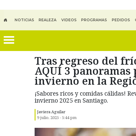
Skip to main content
NOTICIAS
REALEZA
VIDEOS
PROGRAMAS
PEDIDOS
Tras regreso del frí
AQUÍ 3 panoramas p
invierno en la Reg
¡Sabores ricos y comidas cálidas! Re
invierno 2025 en Santiago.
Javiera Aguilar
9 julio, 2025 - 5:44 pm