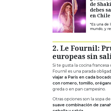
de Shaki
debes sa
en Chile
"Es una de 
mundo, y re
2. Le Fournil: P
europeas sin sal
Si te gusta la cocina frances
Fournil es una parada obliga
viajar a Paris en cada bocad
con romero, tomillo, orégan
greda o en pan campesino.
Otras opciones son la sopa de
suave combinación de zanahor
cebolla y salvia.