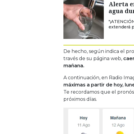
Alerta e
agua dur
"¡ATENCIÓN!
extenderá p
De hecho, según indica el pr
través de su página web,
caer
mañana.
A continuación, en Radio Ima
máximas a partir de hoy, lun
Te recordamos que el pronóst
próximos días.