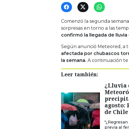
Comenzó la segunda semana de
sorpresas en torno a las temp
confirmó la llegada de lluvi
Según anunció Meteored, a t
afectada por chubascos torm
la semana.
A continuación te
Leer también:
¿Lluvia 
Meteoró
precipi
agosto: 
de Chile
"¿Regresan 
previa al fe