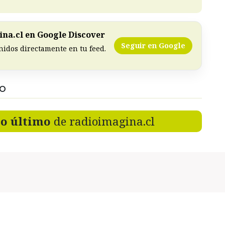
na.cl en Google Discover
Seguir en Google
nidos directamente en tu feed.
DO
lo último
de radioimagina.cl