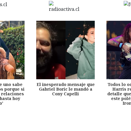
e uno sabe
El inesperado mensaje que
Todos lo o
s porque si
Gabriel Boric le mandó a
Harris r
 relaciones
Cony Capelli
detalle qu
hasta hoy
este pol
o'
Iro