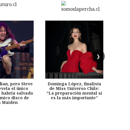
❯
dian, pero Steve
Dominga López, finalista
Desp
evela el único
de Miss Universo Chile:
años, 
e habría salvado
“La preparación mental sí
chil
émico disco de
es la más importante”
capítu
n Maiden