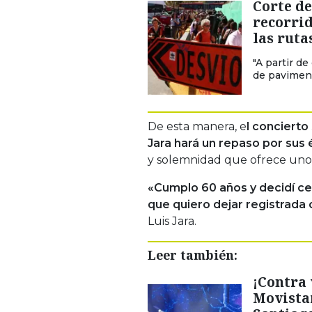
Corte de
recorrid
las ruta
"A partir d
de paviment
De esta manera, e
l conciert
Jara hará un repaso por sus
y solemnidad que ofrece uno d
«Cumplo 60 años y decidí ce
que quiero dejar registrada 
Luis Jara.
Leer también:
¡Contra 
Movistar