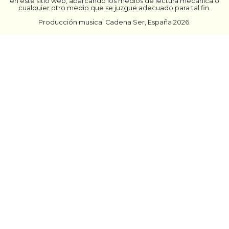
en este sitio web, abarcando los medios de lectura mecánica o
cualquier otro medio que se juzgue adecuado para tal fin.
Producción musical Cadena Ser, España 2026.