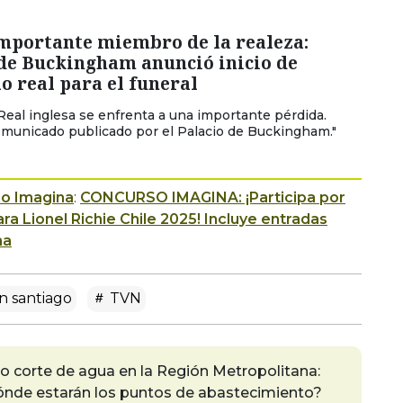
mportante miembro de la realeza:
 de Buckingham anunció inicio de
o real para el funeral
 Real inglesa se enfrenta a una importante pérdida.
omunicado publicado por el Palacio de Buckingham."
io Imagina
:
CONCURSO IMAGINA: ¡Participa por
a Lionel Richie Chile 2025! Incluye entradas
na
en santiago
TVN
 corte de agua en la Región Metropolitana:
dónde estarán los puntos de abastecimiento?