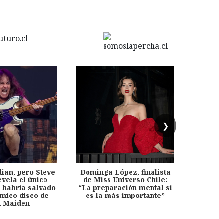
❯
dian, pero Steve
Dominga López, finalista
Desp
evela el único
de Miss Universo Chile:
años, 
e habría salvado
“La preparación mental sí
chil
émico disco de
es la más importante”
capítu
n Maiden