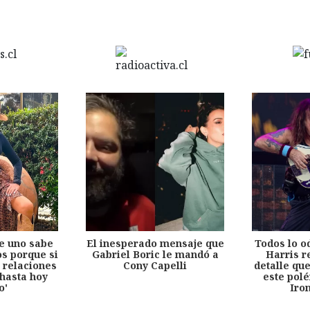
e uno sabe
El inesperado mensaje que
Todos lo o
s porque si
Gabriel Boric le mandó a
Harris r
 relaciones
Cony Capelli
detalle qu
hasta hoy
este pol
o'
Iro