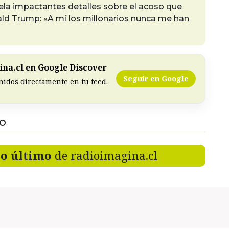
ela impactantes detalles sobre el acoso que
ald Trump: «A mí los millonarios nunca me han
na.cl en Google Discover
Seguir en Google
nidos directamente en tu feed.
DO
lo último
de radioimagina.cl