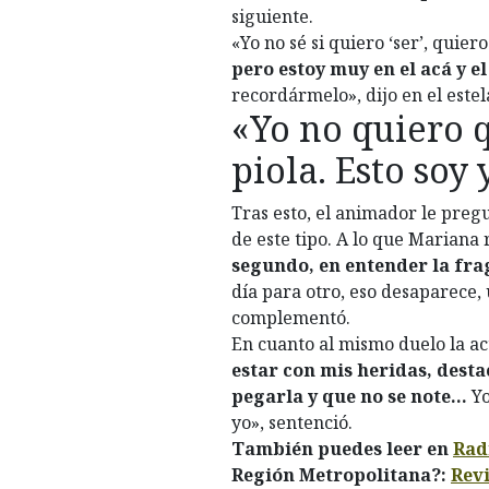
siguiente.
«Yo no sé si quiero ‘ser’, quiero
pero estoy muy en el acá y e
recordármelo», dijo en el este
«Yo no quiero q
piola. Esto soy 
Tras esto, el animador le pre
de este tipo. A lo que Mariana
segundo, en entender la fra
día para otro, eso desaparece, 
complementó.
En cuanto al mismo duelo la ac
estar con mis heridas, desta
pegarla y que no se note…
Yo
yo», sentenció.
También puedes leer en
Rad
Región Metropolitana?:
Revi