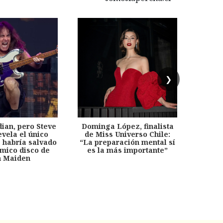
❯
dian, pero Steve
Dominga López, finalista
Desp
evela el único
de Miss Universo Chile:
años, 
e habría salvado
“La preparación mental sí
chil
émico disco de
es la más importante”
capítu
n Maiden