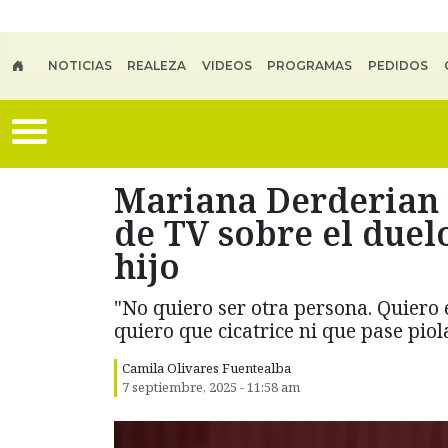
Skip to main content
NOTICIAS
REALEZA
VIDEOS
PROGRAMAS
PEDIDOS
Mariana Derderian
de TV sobre el duel
hijo
"No quiero ser otra persona. Quiero e
quiero que cicatrice ni que pase pio
Camila Olivares Fuentealba
7 septiembre, 2025 - 11:58 am