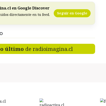
na.cl en Google Discover
Seguir en Google
nidos directamente en tu feed.
DO
lo último
de radioimagina.cl