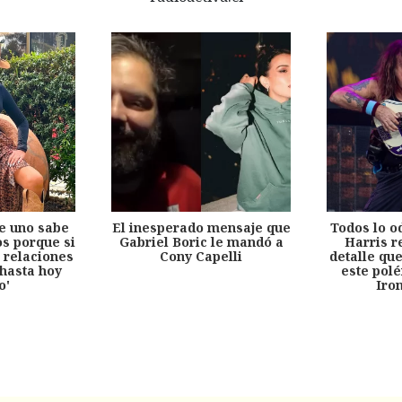
e uno sabe
El inesperado mensaje que
Todos lo o
s porque si
Gabriel Boric le mandó a
Harris r
 relaciones
Cony Capelli
detalle qu
hasta hoy
este pol
o'
Iro