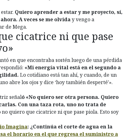
 estar.
Quiero aprender a estar y me proyecto, sí,
l ahora. A veces se me olvida
y vengo a
lar de Mega.
ue cicatrice ni que pase
yo»
guntó en que encontraba sostén luego de una pérdida
 respondió:
«Mi energía vital está en el segundo a
gilidad.
Lo cotidiano está tan ahí, y cuando, de un
uno abre los ojos y dice ‘hoy también desperté'».
triz señal
ó «No quiero ser otra persona. Quiero
carlas. Con una taza rota, uno no trata de
 no quiero que cicatrice ni que pase piola. Esto soy
io Imagina
: ¿Continúa el corte de agua en la
sa el horario en el que regresa el suministro a