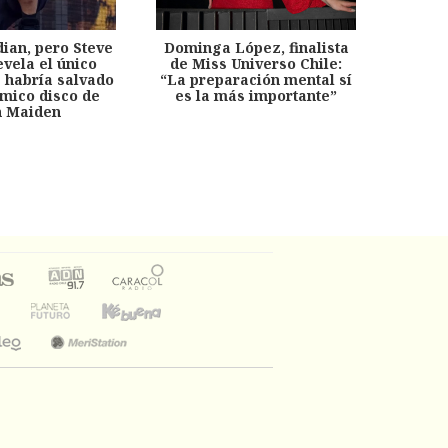
dian, pero Steve
Dominga López, finalista
Desp
evela el único
de Miss Universo Chile:
años, 
e habría salvado
“La preparación mental sí
chil
émico disco de
es la más importante”
capítu
n Maiden