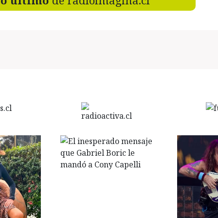
lo último
de radioimagina.cl