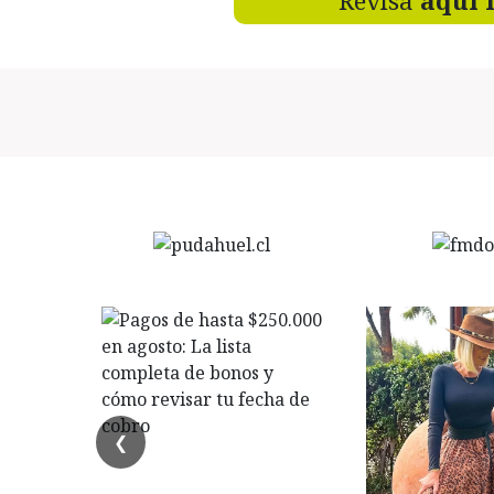
Revisa
aquí 
❮