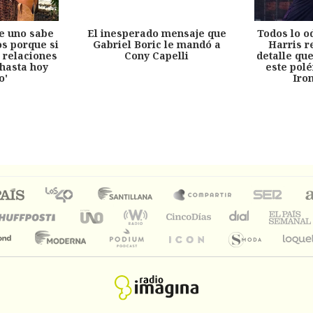
e uno sabe
El inesperado mensaje que
Todos lo o
s porque si
Gabriel Boric le mandó a
Harris r
 relaciones
Cony Capelli
detalle qu
hasta hoy
este pol
o'
Iro