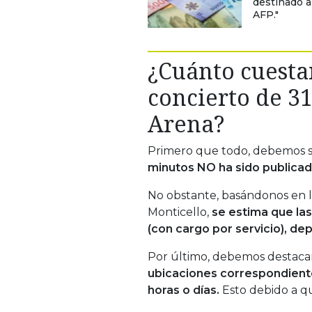
destinado a
AFP."
¿Cuánto cuestan
concierto de 3
Arena?
Primero que todo, debemos 
minutos NO ha sido publica
No obstante, basándonos en l
Monticello,
se estima que la
(con cargo por servicio), de
Por último, debemos destac
ubicaciones correspondiente
horas o días.
Esto debido a qu