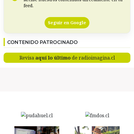
feed.
Seguir en Google
CONTENIDO PATROCINADO
Revisa
aquí lo último
de radioimagina.cl