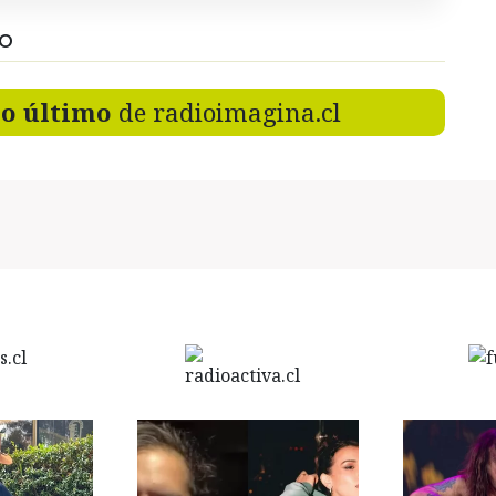
DO
lo último
de radioimagina.cl