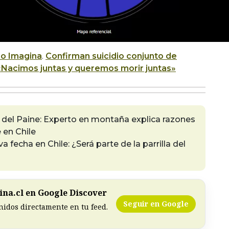
io Imagina
.
Confirman suicidio conjunto de
«Nacimos juntas y queremos morir juntas»
s del Paine: Experto en montaña explica razones
 en Chile
fecha en Chile: ¿Será parte de la parrilla del
na.cl en Google Discover
Seguir en Google
nidos directamente en tu feed.