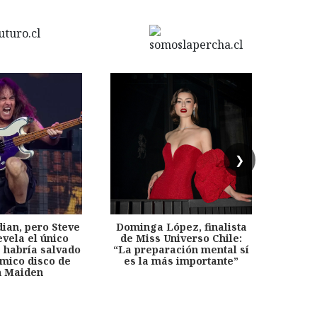
❯
dian, pero Steve
Dominga López, finalista
Desp
evela el único
de Miss Universo Chile:
años, 
e habría salvado
“La preparación mental sí
chil
émico disco de
es la más importante”
capítu
n Maiden