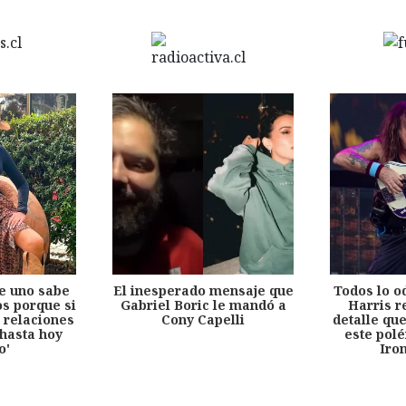
e uno sabe
El inesperado mensaje que
Todos lo o
s porque si
Gabriel Boric le mandó a
Harris r
 relaciones
Cony Capelli
detalle qu
hasta hoy
este pol
o'
Iro