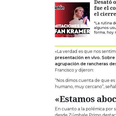
Desató o
fue el c
el cierr
"La rutina 
algunos usu
forma, hoy n
«La verdad es que nos sentim
presentación en vivo. Sobre 
agrupación de rancheras des
Francisco y dijeron:
“Nos dimos cuenta de que e
humano, muy cercano”, señal
«Estamos aboc
En cuanto a la polémica por s
desde Zúmbale Primo destaca